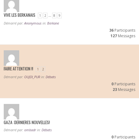
VIVE LES BERKANAIS
…
1
2
8
9
Démarré par:
Anonymous
in:
Berkane
36
Participants
127
Messages
FAIRE ATTENTION !!
1
2
Démarré par:
OUJDI_PUR
in:
Débats
0
Participants
23
Messages
GAZA :DERNIERES NOUVELLES!
Démarré par:
ombadr
in:
Débats
0
Participants