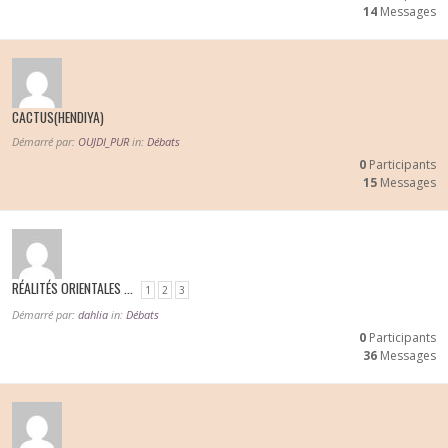
14
Messages
CACTUS(HENDIYA)
Démarré par:
OUJDI_PUR
in:
Débats
0
Participants
15
Messages
RÉALITÉS ORIENTALES …
1
2
3
Démarré par:
dahlia
in:
Débats
0
Participants
36
Messages