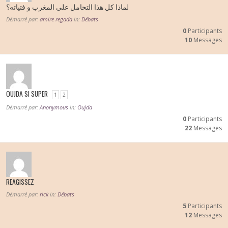
لماذا كل هذا التحامل على المغرب و فتياته؟
Démarré par:
amire regada
in:
Débats
0
Participants
10
Messages
OUJDA SI SUPER
1
2
Démarré par:
Anonymous
in:
Oujda
0
Participants
22
Messages
REAGISSEZ
Démarré par:
rick
in:
Débats
5
Participants
12
Messages