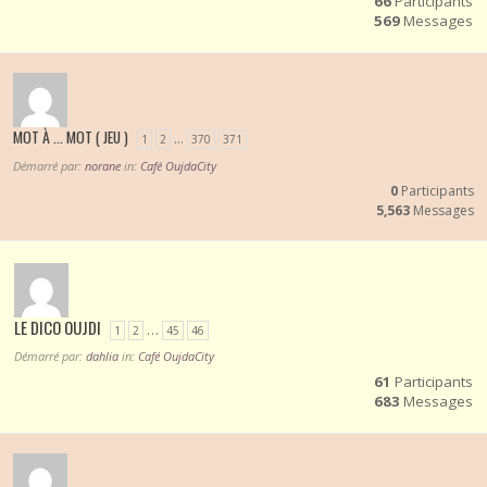
66
Participants
569
Messages
MOT À … MOT ( JEU )
…
1
2
370
371
Démarré par:
norane
in:
Café OujdaCity
0
Participants
5,563
Messages
LE DICO OUJDI
…
1
2
45
46
Démarré par:
dahlia
in:
Café OujdaCity
61
Participants
683
Messages