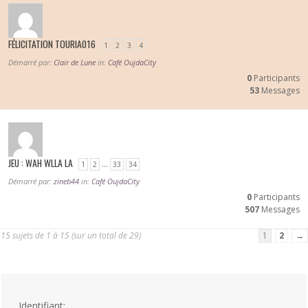
FÉLICITATION TOURIA016
1
2
3
4
Démarré par:
Clair de Lune
in:
Café OujdaCity
0
Participants
53
Messages
JEU : WAH WLLA LA
…
1
2
33
34
Démarré par:
zineb44
in:
Café OujdaCity
0
Participants
507
Messages
15 sujets de 1 à 15 (sur un total de 29)
1
2
→
Identifiant: