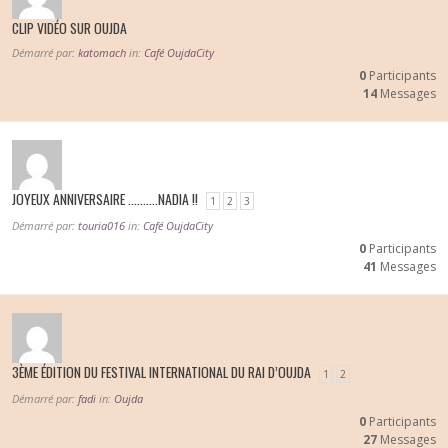
CLIP VIDÉO SUR OUJDA
Démarré par:
katomach
in:
Café OujdaCity
0
Participants
14
Messages
JOYEUX ANNIVERSAIRE ……….NADIA !!
1
2
3
Démarré par:
touria016
in:
Café OujdaCity
0
Participants
41
Messages
3ÈME ÉDITION DU FESTIVAL INTERNATIONAL DU RAI D’OUJDA
1
2
Démarré par:
fadi
in:
Oujda
0
Participants
27
Messages