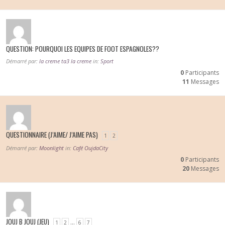
QUESTION: POURQUOI LES EQUIPES DE FOOT ESPAGNOLES??
Démarré par:
la creme ta3 la creme
in:
Sport
0
Participants
11
Messages
QUESTIONNAIRE (J’AIME/ J’AIME PAS)
1
2
Démarré par:
Moonlight
in:
Café OujdaCity
0
Participants
20
Messages
JOUJ B JOUJ (JEU)
…
1
2
6
7