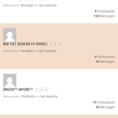
Démarré par:
Moonlight
in:
Café OujdaCity
0
Participants
102
Messages
NEW TEST (KOULSHI YJI YFAWAT)
1
2
3
Démarré par:
Moonlight
in:
Café OujdaCity
0
Participants
42
Messages
ENGLISH?? ANYONE??
1
2
3
Démarré par:
CPH-MORO
in:
Café OujdaCity
15
Participants
45
Messages