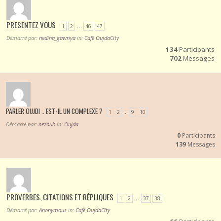
PRESENTEZ VOUS
…
1
2
46
47
Démarré par:
nediha_gawriya
in:
Café OujdaCity
134
Participants
702
Messages
PARLER OUJDI .. EST-IL UN COMPLEXE ?
…
1
2
9
10
Démarré par:
nezouh
in:
Oujda
0
Participants
139
Messages
PROVERBES, CITATIONS ET RÉPLIQUES
…
1
2
37
38
Démarré par:
Anonymous
in:
Café OujdaCity