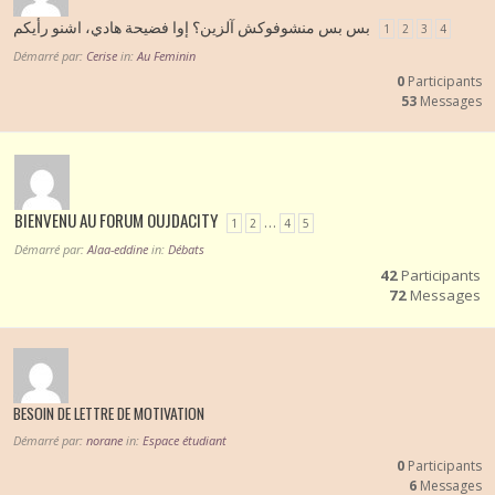
بس بس منشوفوكش آلزين؟ إوا فضيحة هادي، اشنو رأيكم
1
2
3
4
Démarré par:
Cerise
in:
Au Feminin
0
Participants
53
Messages
BIENVENU AU FORUM OUJDACITY
…
1
2
4
5
Démarré par:
Alaa-eddine
in:
Débats
42
Participants
72
Messages
BESOIN DE LETTRE DE MOTIVATION
Démarré par:
norane
in:
Espace étudiant
0
Participants
6
Messages