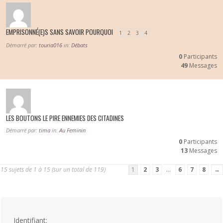
EMPRISONNÉ(E)S SANS SAVOIR POURQUOI
1
2
3
4
Démarré par:
touria016
in:
Débats
0
Participants
49
Messages
LES BOUTONS LE PIRE ENNEMIES DES CITADINES
Démarré par:
tima
in:
Au Feminin
0
Participants
13
Messages
15 sujets de 1 à 15 (sur un total de 119)
1
2
3
…
6
7
8
→
Identifiant: