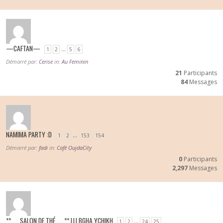
—CAFTAN—
…
1
2
5
6
Démarré par:
Cerise
in:
Au Feminin
21
Participants
84
Messages
NAMIMA PARTY :D
…
1
2
153
154
Démarré par:
fadi
in:
Café OujdaCity
0
Participants
2,297
Messages
**……SALON DE THÉ……** LLI BGHA YCHIKH
…
1
2
24
25