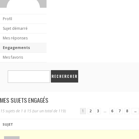
Profil
Sujet démarré
Mes réponses
Engagements
Mes favoris
MES SUJETS ENGAGÉS
15 sujets de 1 à 15 (sur un total de 119)
1
2
3
…
6
7
8
→
SUJET