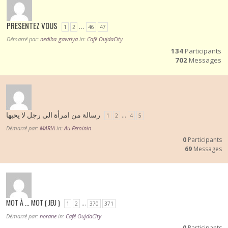
PRESENTEZ VOUS
…
1
2
46
47
Démarré par:
nediha_gawriya
in:
Café OujdaCity
134
Participants
702
Messages
رسالة من امرأة الى رجل لا يحبها
…
1
2
4
5
Démarré par:
MARIA
in:
Au Feminin
0
Participants
69
Messages
MOT À … MOT ( JEU )
…
1
2
370
371
Démarré par:
norane
in:
Café OujdaCity
0
Participants