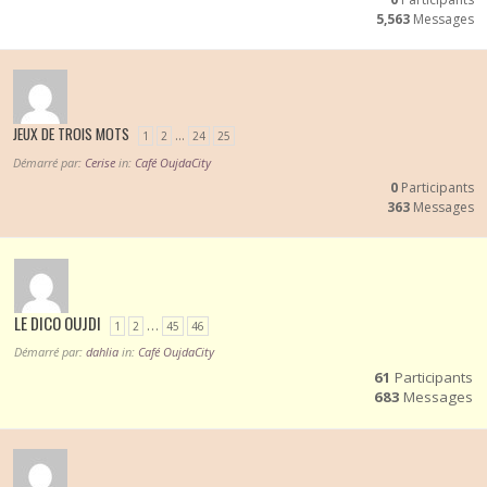
5,563
Messages
JEUX DE TROIS MOTS
…
1
2
24
25
Démarré par:
Cerise
in:
Café OujdaCity
0
Participants
363
Messages
LE DICO OUJDI
…
1
2
45
46
Démarré par:
dahlia
in:
Café OujdaCity
61
Participants
683
Messages