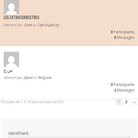
LES EXTRATERRESTRES
Démarré par:
Zineb
in:
Café OujdaCity
0
Participants
8
Messages
س ج
Démarré par:
faysal
in:
Religions
0
Participants
2
Messages
15 sujets de 1 à 15 (sur un total de 25)
1
2
→
Identifiant: