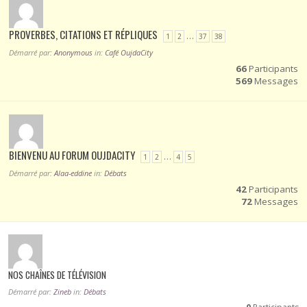
PROVERBES, CITATIONS ET RÉPLIQUES
…
1
2
37
38
Démarré par:
Anonymous
in:
Café OujdaCity
66
Participants
569
Messages
BIENVENU AU FORUM OUJDACITY
…
1
2
4
5
Démarré par:
Alaa-eddine
in:
Débats
42
Participants
72
Messages
NOS CHAÎNES DE TÉLÉVISION
Démarré par:
Zineb
in:
Débats