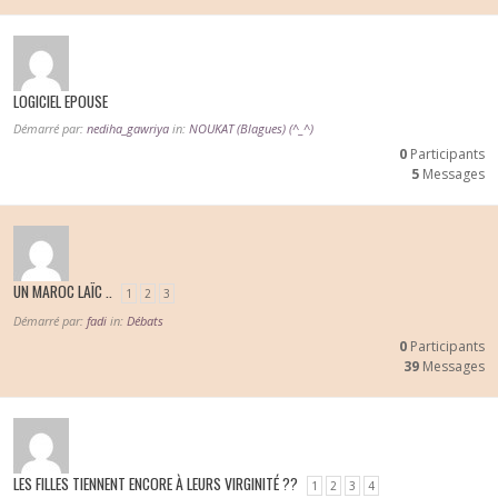
LOGICIEL EPOUSE
Démarré par:
nediha_gawriya
in:
NOUKAT (Blagues) (^_^)
0
Participants
5
Messages
UN MAROC LAÏC ..
1
2
3
Démarré par:
fadi
in:
Débats
0
Participants
39
Messages
LES FILLES TIENNENT ENCORE À LEURS VIRGINITÉ ??
1
2
3
4