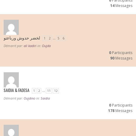
0
Participants
14
Messages
لخضر حدوش ورباعتو
…
1
2
5
6
Démarré par:
ali kadiri
in:
Oujda
0
Participants
90
Messages
SAIDIA & FADESA
…
1
2
11
12
Démarré par:
Oujdino
in:
Saidia
0
Participants
178
Messages