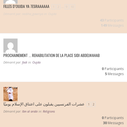
FILLES D’OUJDA YA 7ESRAAAAAA
…
1
2
9
10
Démarré par:
nediha_gawriya
in:
Oujda
43
Participants
149
Messages
PROCHAINEMENT … REHABILITATION DE LA PLACE SIDI ABDELWAHAB
Démarré par:
fadi
in:
Oujda
0
Participants
5
Messages
عشرات الفرنسيين يقبلون على اعتناق الإسلام يوميًا
1
2
Démarré par:
Ibn al arabi
in:
Religions
0
Participants
30
Messages