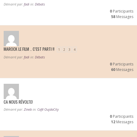
Démarré par:
fadi
in:
Débats
0
Participants
58
Messages
MAROCK LE FILM .. C’EST PARTI !!
1
2
3
4
Démarré par:
fadi
in:
Débats
0
Participants
60
Messages
CA NOUS RÉVOLTE!
Démarré par:
Zineb
in:
Café OujdaCity
0
Participants
12
Messages