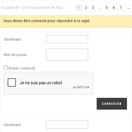
15 sujets de 1 à 15 (sur un total de 102)
1
2
3
…
5
6
7
→
Vous devez être connecté pour répondre à ce sujet.
Identifiant:
Mot de passe:
Rester connecté
CONNEXION
Identifiant: