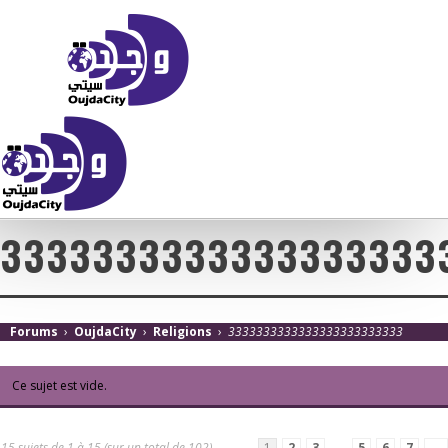
3333333333333333333
Forums
›
OujdaCity
›
Religions
›
3333333333333333333333333
Ce sujet est vide.
15 sujets de 1 à 15 (sur un total de 102)
1
2
3
…
5
6
7
→