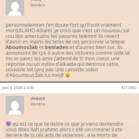
Membre
personnelemnet j’en doute fort qu’il soit vraiment
mort(ALAHO A3lam) ,je crois que c’est un nouveau sal
cou des americains les pauvres telemnt ils revent
d’avoir en mains les tetes de ces personne la telque
Aboumos3ab
et
benladen
et d’autres bien sur, ils
annoncent de tps à autre des victoires comme celle la!
ms vs savez les amis j’attend de tt mon coeur une
réponse ou un indice d’alkaida qui denonce cette
nouvelle lol! (prq pas une cassette vidéo
d’Aboumous3ab lui mm)!!
juin 9, 2006 à 4:00
#213660
sfinks59
Membre
qu est ce que ce delire ce que je viens dentendre
vous dites llah yrahmo alors c été un criminel il ete
deriere de ts ces acts de violences , a la morts de