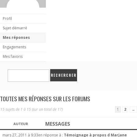
Profil
Sujet démarré
Mes réponses
Engagements
Mes favoris
TOUTES MES RÉPONSES SUR LES FORUMS
15 sujets de 1 à 15 (sur un total de 17)
1
2
→
MESSAGES
AUTEUR
mars 27, 2011 à 9:33
en réponse à :
Témoignage à propos d Marjane