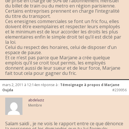
de prise en charge de 50% de l’abonnement mensuel
du billet de train ou du metro en région parisienne.
Certains entreprises prennent en charge l’integralité
du titre du transport.
Ces enesignes commerciales se font un fric fou, elles
doivent être exemplaires et respecter leurs employés
et le minimum est de leur accorder les droits les plus
elementaires enfin le simple droit tel qu’il est dicté par
la loi.
Celui du respect des horaires, celui de disposer d’un
espace de pause.
Et ce n’est pas parce que Marjane a crée quelque
emplois qu’il se croit tout permis, les employés
donnent aussi de leur sueur et de leur force, Marjane
fait tout cela pour gagner du fric.
mars 2, 2011 à 12:14
en réponse à :
Témoignage à propos d Marjane
Oujda
#239956
abdelaziz
Membre
Salam saidi , je ne vois le rapport entre ce que dènonce
la personne et les demandes que tu lui formule: