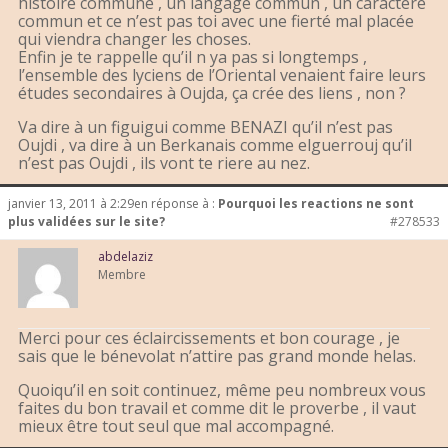
histoire commune , un langage commun , un caractère
commun et ce n’est pas toi avec une fierté mal placée
qui viendra changer les choses.
Enfin je te rappelle qu’il n ya pas si longtemps ,
l’ensemble des lyciens de l’Oriental venaient faire leurs
études secondaires à Oujda, ça crée des liens , non ?
Va dire à un figuigui comme BENAZI qu’il n’est pas
Oujdi , va dire à un Berkanais comme elguerrouj qu’il
n’est pas Oujdi , ils vont te riere au nez.
janvier 13, 2011 à 2:29
en réponse à :
Pourquoi les reactions ne sont
plus validées sur le site?
#278533
abdelaziz
Membre
Merci pour ces éclaircissements et bon courage , je
sais que le bénevolat n’attire pas grand monde helas.
Quoiqu’il en soit continuez, même peu nombreux vous
faites du bon travail et comme dit le proverbe , il vaut
mieux être tout seul que mal accompagné.