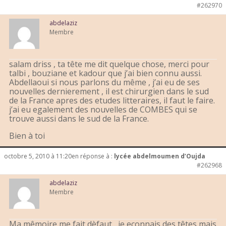
#262970
abdelaziz
Membre
salam driss , ta tête me dit quelque chose, merci pour
talbi , bouziane et kadour que j’ai bien connu aussi.
Abdellaoui si nous parlons du même , j’ai eu de ses
nouvelles dernierement , il est chirurgien dans le sud
de la France apres des etudes litteraires, il faut le faire.
j’ai eu egalement des nouvelles de COMBES qui se
trouve aussi dans le sud de la France.
Bien à toi
octobre 5, 2010 à 11:20
en réponse à :
lycée abdelmoumen d’Oujda
#262968
abdelaziz
Membre
Ma mêmoire me fait dèfaut , je econnais des têtes mais