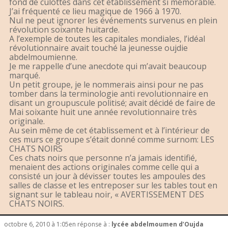
fond de culottes dans cet établissement si mémorable.
J’ai fréquenté ce lieu magique de 1966 à 1970.
Nul ne peut ignorer les événements survenus en plein
révolution soixante huitarde.
A l’exemple de toutes les capitales mondiales, l’idéal
révolutionnaire avait touché la jeunesse oujdie
abdelmoumienne.
Je me rappelle d’une anecdote qui m’avait beaucoup
marqué.
Un petit groupe, je le nommerais ainsi pour ne pas
tomber dans la terminologie anti revolutionnaire en
disant un groupuscule politisé; avait décidé de faire de
Mai soixante huit une année revolutionnaire très
originale.
Au sein même de cet établissement et à l’intérieur de
ces murs ce groupe s’était donné comme surnom: LES
CHATS NOIRS
Ces chats noirs que personne n’a jamais identifié,
menaient des actions originales comme celle qui a
consisté un jour à dévisser toutes les ampoules des
salles de classe et les entreposer sur les tables tout en
signant sur le tableau noir, « AVERTISSEMENT DES
CHATS NOIRS.
octobre 6, 2010 à 1:05
en réponse à :
lycée abdelmoumen d’Oujda