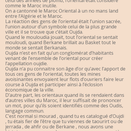
celui des années de plomb, l’oriental était considéré
comme le Maroc inutile.
On a cantonné le Maroc Oriental à un no mans land
entre l’Algérie et le Maroc.
La réaction des gens de l’oriental était l’union sacrée,
l’union autour d’un symbole celui de la plus grande
ville et il se trouve que c’était Oujda.
Quand le mouloudia jouait, tout l’oriental se sentait
mouloudi, quand Berkane brillait au Basket tout le
monde se sentait Berkanais.
Oujda n’est en fait qu’un conglomérat d’habitants
venant de l’ensemble de l’oriental pour créer
l’appellation oujdie.
Oujda n’a pu connaitre son âge d’or qu’avec l’apport de
tous ces gens de l’oriental, toutes les mines
avoisinantes envoyaient leur flots d’ouvriers faire leur
course à Oujda et participer ainsi à l’éclosion
économique de la ville.
D’autre part, les orientaux quand ils se rendaient dans
d’autres villes du Maroc, il leur suffisait de prononcer
un mot, pour qu’ils soient identifiés comme des Oudis,
langage commun.
C’est normal si mourad , quand tu es catalogué d’Oujdi
, tu étais fier de l’être que tu viennes de taourirt ou de
jerrada , de ahfir ou de Berkane , nous avons une