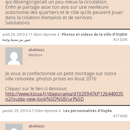
qui désengorgerait un peu mieux la circulation.
Enfin je partage asse ton avis sur une meilleure
autonomie des quartiers et le rôle qu’ils peuvent jouer
dans la création d’emplois et de services.
Salutations
août 29, 2010 à 11:42
en réponse à :
Photos et videos de la ville d’OUJDA
صور من مدينة وجدة
#213295
abdelaziz
Membre
Je vous ai confectionné un petit montage sur notre
ville relookée. photos prises en Aout 2010
Cliquez sur le lien ci dessous
http://www.kizoa.fr/diaporama/d1020947kP126440035
o2/oujda-new-look%5D%5B/url%5D
janvier 29, 2010 à 7:33
en réponse à :
Les personnalités d’Oujda
#274942
abdelaziz