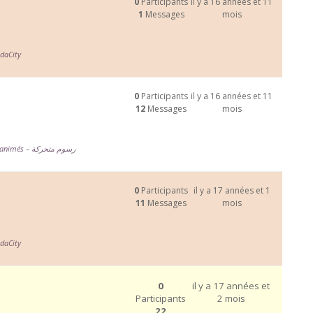
0
Participants
il y a 16 années et 11
1
Messages
mois
daCity
0
Participants
il y a 16 années et 11
12
Messages
mois
Dessins animés – رسوم متحركة
0
Participants
il y a 17 années et 1
11
Messages
mois
daCity
0
il y a 17 années et
Participants
2 mois
22