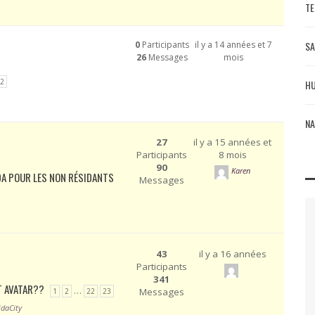
TE
0
Participants
il y a 14 années et 7
SA
26
Messages
mois
2
HU
NA
27
il y a 15 années et
Participants
8 mois
90
Karen
DA POUR LES NON RÉSIDANTS
Messages
43
il y a 16 années
Participants
341
T AVATAR??
…
Messages
1
2
22
23
jdaCity