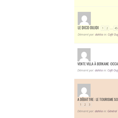
LE DICO OUJDI
…
1
2
45
Démarré par:
dahlia
in:
Café Ou
VENTE VILLA À BERKANE :OCCA
Démarré par:
dahlia
in:
Café Ouj
A DÉBATTRE : LE TOURISME SO
1
2
3
Démarré par:
dahlia
in:
Général