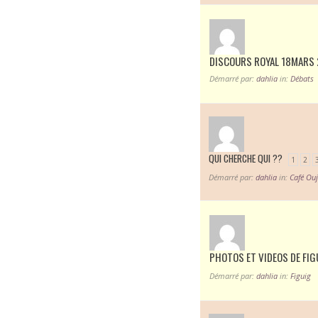
DISCOURS ROYAL 18MARS 
Démarré par:
dahlia
in:
Débats
QUI CHERCHE QUI ??
1
2
Démarré par:
dahlia
in:
Café Ouj
PHOTOS ET VIDEOS DE FIG
Démarré par:
dahlia
in:
Figuig