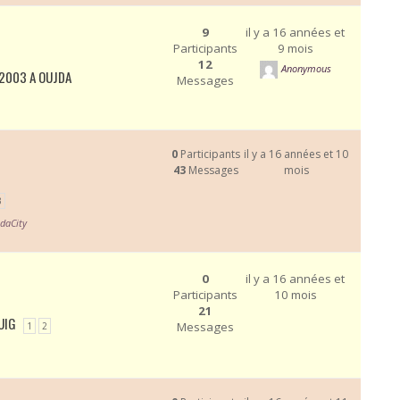
9
il y a 16 années et
Participants
9 mois
12
Anonymous
2003 A OUJDA
Messages
0
Participants
il y a 16 années et 10
43
Messages
mois
3
daCity
0
il y a 16 années et
Participants
10 mois
21
UIG
Messages
1
2