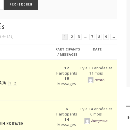
ÉS
l de 121)
1
2
3
…
7
8
9
→
PARTICIPANTS
DATE
/ MESSAGES
12
il y a 13 années et
Participants
11 mois
19
elias66
RADA
Messages
1
2
6
il y a 14 années et
Participants
6 mois
TE
14
Anonymous
ULEURS D’AZUR
Messages