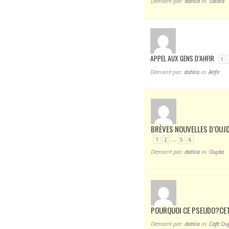
Démarré par:
dahlia
in:
Saidia
APPEL AUX GENS D’AHFIR
1
Démarré par:
dahlia
in:
Ahfir
BRÈVES NOUVELLES D’OUJ
…
1
2
5
6
Démarré par:
dahlia
in:
Oujda
POURQUOI CE PSEUDO?CE
Démarré par:
dahlia
in:
Café Ou