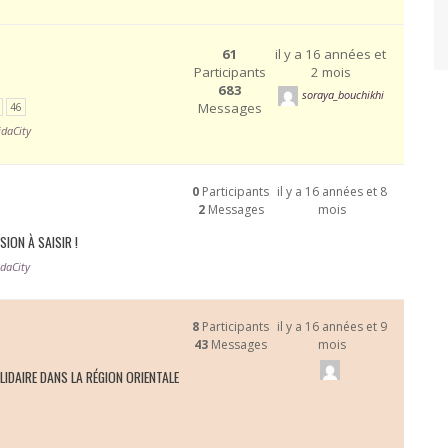
61
il y a 16 années et
Participants
2 mois
683
soraya_bouchikhi
Messages
46
jdaCity
0
Participants
il y a 16 années et 8
2
Messages
mois
SION À SAISIR !
daCity
8
Participants
il y a 16 années et 9
43
Messages
mois
LIDAIRE DANS LA RÉGION ORIENTALE