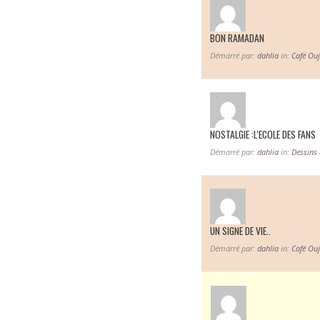
BON RAMADAN
Démarré par:
dahlia
in:
Café Ouj
NOSTALGIE :L’ECOLE DES FANS
Démarré par:
dahlia
in:
UN SIGNE DE VIE..
Démarré par:
dahlia
in:
Café Ouj