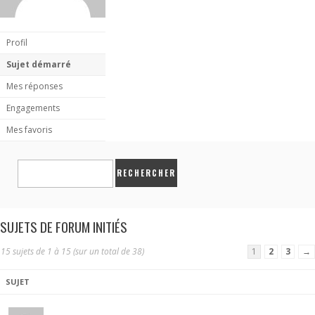
Profil
Sujet démarré
Mes réponses
Engagements
Mes favoris
SUJETS DE FORUM INITIÉS
15 sujets de 1 à 15 (sur un total de 38)
1
2
3
→
SUJET