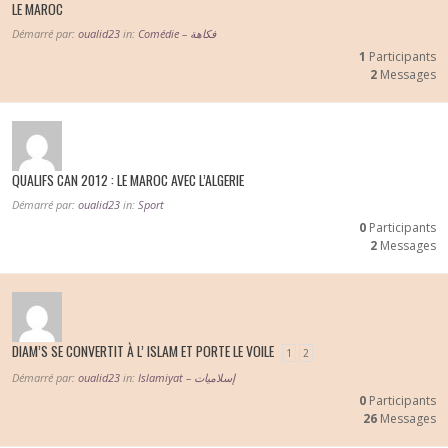
LE MAROC
Démarré par:
oualid23
in:
Comédie – فكاهة
1
Participants
2
Messages
QUALIFS CAN 2012 : LE MAROC AVEC L’ALGERIE
Démarré par:
oualid23
in:
Sport
0
Participants
2
Messages
DIAM’S SE CONVERTIT À L’ ISLAM ET PORTE LE VOILE
1
2
Démarré par:
oualid23
in:
Islamiyat – إسلاميات
0
Participants
26
Messages