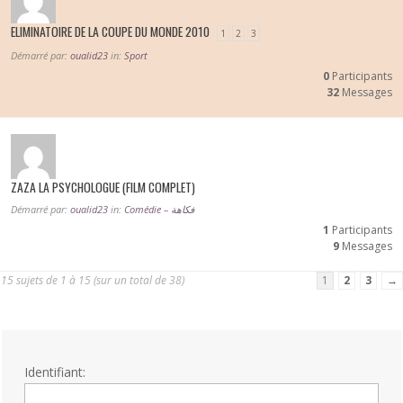
ELIMINATOIRE DE LA COUPE DU MONDE 2010
1
2
3
Démarré par:
oualid23
in:
Sport
0
Participants
32
Messages
ZAZA LA PSYCHOLOGUE (FILM COMPLET)
Démarré par:
oualid23
in:
Comédie – فكاهة
1
Participants
9
Messages
15 sujets de 1 à 15 (sur un total de 38)
1
2
3
→
Identifiant: