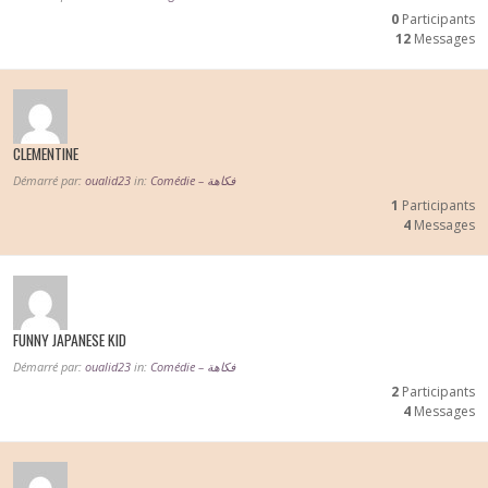
0
Participants
12
Messages
CLEMENTINE
Démarré par:
oualid23
in:
Comédie – فكاهة
1
Participants
4
Messages
FUNNY JAPANESE KID
Démarré par:
oualid23
in:
Comédie – فكاهة
2
Participants
4
Messages