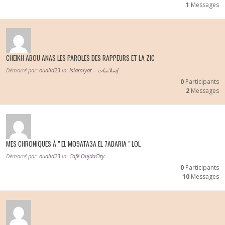
1
Messages
CHEIKH ABOU ANAS LES PAROLES DES RAPPEURS ET LA ZIC
Démarré par:
oualid23
in:
Islamiyat – إسلاميات
0
Participants
2
Messages
MES CHRONIQUES À " EL MO9ATA3A EL 7ADARIA " LOL
Démarré par:
oualid23
in:
Café OujdaCity
0
Participants
10
Messages