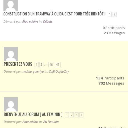
CONSTRUCTION D’UN TRAMWAY À OUJDA C’EST POUR TRÈS BIENTÔT !
1
2
Démarré par:
Alaa-eddine
in:
Débats
0
Participants
23
Messages
PRESENTEZ VOUS
…
1
2
46
47
Démarré par:
nediha_gawriya
in:
Café OujdaCity
134
Participants
702
Messages
BIENVENUE AU FORUM [ AU FEMININ ]
1
2
3
4
Démarré par:
Alaa-eddine
in:
Au Feminin