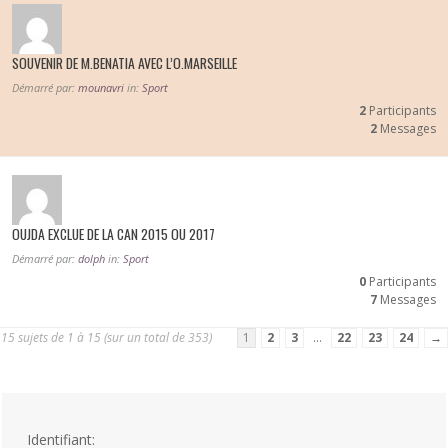
SOUVENIR DE M.BENATIA AVEC L’O.MARSEILLE
Démarré par:
mounavri
in:
Sport
2
Participants
2
Messages
OUJDA EXCLUE DE LA CAN 2015 OU 2017
Démarré par:
dolph
in:
Sport
0
Participants
7
Messages
15 sujets de 1 à 15 (sur un total de 353)
1
2
3
…
22
23
24
→
Identifiant: