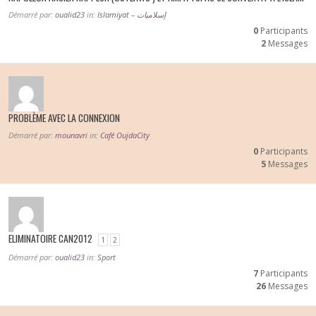
Démarré par:
oualid23
in:
Islamiyat – إسلاميات
0
Participants
2
Messages
PROBLÈME AVEC LA CONNEXION
Démarré par:
mounavri
in:
Café OujdaCity
0
Participants
5
Messages
ELIMINATOIRE CAN2012
1
2
Démarré par:
oualid23
in:
Sport
7
Participants
26
Messages