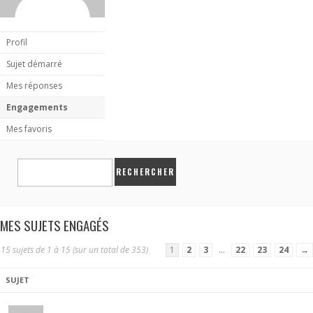
Profil
Sujet démarré
Mes réponses
Engagements
Mes favoris
MES SUJETS ENGAGÉS
15 sujets de 1 à 15 (sur un total de 353)
1
2
3
…
22
23
24
→
SUJET