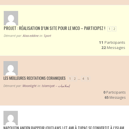
PROJET : RÉALISATION D’UN SITE POUR LE MCO – PARTICIPEZ !
1
2
Démarré par:
Alaa-eddine
in:
Sport
11
Participants
22
Messages
LES MEILLEURES RECITATIONS CORANIQUES
…
1
2
4
5
Démarré par:
Moonlight
in:
Islamiyat – إسلاميات
0
Participants
65
Messages
NAPOLEON ANCIEN RAPPEUR (OUTLAWS ) ET AMI À TUPAC SE CONVERTIT À L’ISLAM