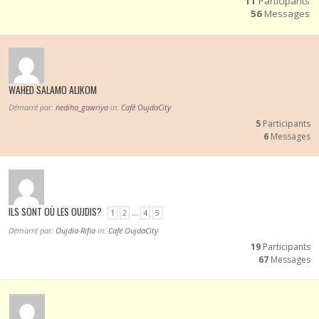
11
Participants
56
Messages
WAHED SALAMO ALIKOM
Démarré par:
nediha_gawriya
in:
Café OujdaCity
5
Participants
6
Messages
ILS SONT OÙ LES OUJDIS?
…
1
2
4
5
Démarré par:
Oujdia-Rifia
in:
Café OujdaCity
19
Participants
67
Messages