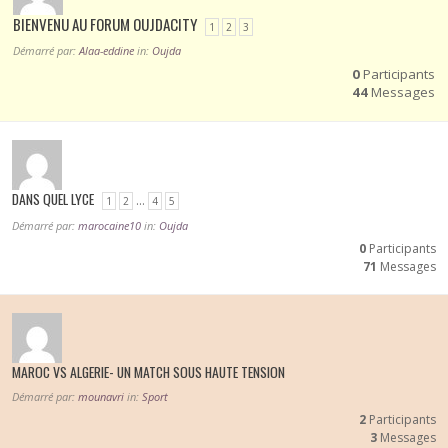
BIENVENU AU FORUM OUJDACITY
1
2
3
Démarré par:
Alaa-eddine
in:
Oujda
0
Participants
44
Messages
DANS QUEL LYCE
…
1
2
4
5
Démarré par:
marocaine10
in:
Oujda
0
Participants
71
Messages
MAROC VS ALGERIE- UN MATCH SOUS HAUTE TENSION
Démarré par:
mounavri
in:
Sport
2
Participants
3
Messages